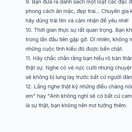
9. Bạn đưa ra danh sách một loạt các đặc 
phong cách ăn mặc, đẹp trai... Chuyên gia 
hãy dùng trái tim và cảm nhận để yêu nhé!
10. Thời gian thực sự rất quan trọng. Bạn k
trong lần đầu tiên gặp gỡ. Dĩ nhiên, không n
những cuộc tình kiểu đó được bền chặt.
11. Hãy chắc chắn rằng bạn hiểu rõ bản thâ
thật sự. Nghe có vẻ nực cười nhưng chuyện
sẽ không bị lung lay trước bất cứ người đà
12. Lắng nghe thật kỹ những điều chàng nó
em" hay "Anh không nghĩ sẽ có bất cứ cam 
là sự thật, bạn không nên mơ tưởng thêm.