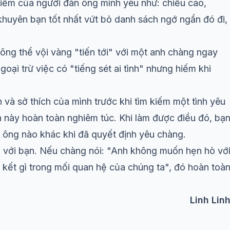
điểm của người đàn ông mình yêu như: chiều cao,
khuyên bạn tốt nhất vứt bỏ danh sách ngớ ngẩn đó đi,
hông thể vội vàng "tiến tới" với một anh chàng ngay
goại trừ việc có "tiếng sét ai tình" nhưng hiếm khi
n và sở thích của mình trước khi tìm kiếm một
tình yêu
 này hoàn toàn nghiêm túc. Khi làm được điều đó, bạ
n ông nào khác khi đã quyết định yêu chàng.
i với bạn. Nếu chàng nói: "Anh không muốn hẹn hò vớ
kết gì trong mối quan hệ của chúng ta", đó hoàn toà
Linh Lin