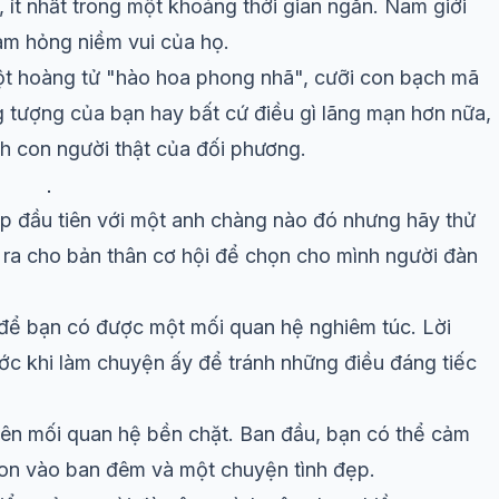
, ít nhất trong một khoảng thời gian ngắn. Nam giới
àm hỏng niềm vui của họ.
ột hoàng tử "hào hoa phong nhã", cưỡi con bạch mã
g tượng của bạn hay bất cứ điều gì lãng mạn hơn nữa,
h con người thật của đối phương.
gặp đầu tiên với một anh chàng nào đó nhưng hãy thử
ở ra cho bản thân cơ hội để chọn cho mình người đàn
để bạn có được một mối quan hệ nghiêm túc. Lời
ớc khi làm chuyện ấy để tránh những điều đáng tiếc
 nên mối quan hệ bền chặt. Ban đầu, bạn có thể cảm
gon vào ban đêm và một chuyện tình đẹp.