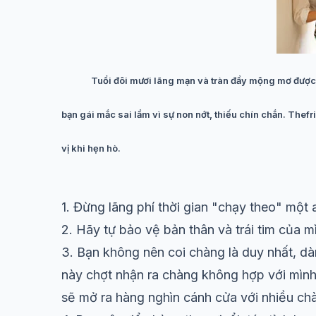
Tuổi đôi mươi lãng mạn và tràn đầy mộng mơ được c
bạn gái mắc sai lầm vì sự non nớt, thiếu chín chắn. Thef
vị khi hẹn hò.
1. Đừng lãng phí thời gian "chạy theo" một 
2. Hãy tự bảo vệ bản thân và
trái tim
của mì
3. Bạn không nên coi chàng là duy nhất, dà
này chợt nhận ra chàng không hợp với mình.
sẽ mở ra hàng nghìn cánh cửa với nhiều chà