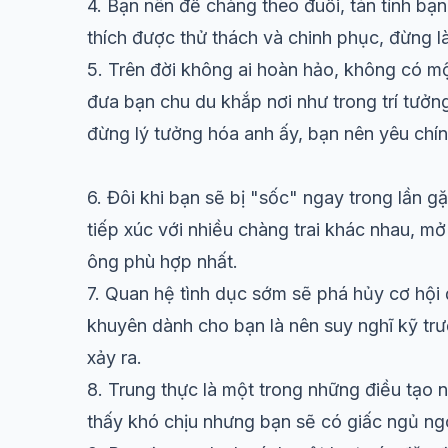
4. Bạn nên để chàng theo đuổi, tán tỉnh bạn
thích được thử thách và chinh phục, đừng l
5. Trên đời không ai hoàn hảo, không có m
đưa bạn chu du khắp nơi như trong trí tưởn
đừng lý tưởng hóa anh ấy, bạn nên
yêu
chín
6. Đôi khi bạn sẽ bị "sốc" ngay trong lần 
tiếp xúc với nhiều chàng trai khác nhau, m
ông phù hợp nhất.
7.
Quan hệ tình dục
sớm sẽ phá hủy cơ hội 
khuyên dành cho bạn là nên suy nghĩ kỹ trư
xảy ra.
8. Trung thực là một trong những điều tạo
thấy khó chịu nhưng bạn sẽ có giấc ngủ n